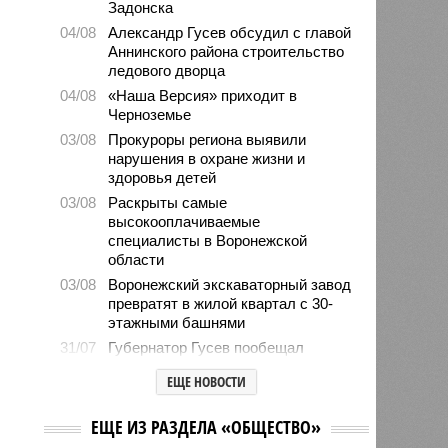
Задонска
04/08
Александр Гусев обсудил с главой
Аннинского района строительство
ледового дворца
04/08
«Наша Версия» приходит в
Черноземье
03/08
Прокуроры региона выявили
нарушения в охране жизни и
здоровья детей
03/08
Раскрыты самые
высокооплачиваемые
специалисты в Воронежской
области
03/08
Воронежский экскаваторный завод
превратят в жилой квартал с 30-
этажными башнями
31/07
Губернатор Гусев пообещал
продлить воронежский
ЕЩЕ НОВОСТИ
«Молгород» до двух недель
31/07
Иностранные студенты из шести
ЕЩЕ ИЗ РАЗДЕЛА «ОБЩЕСТВО»
стран прошли атомную практику в