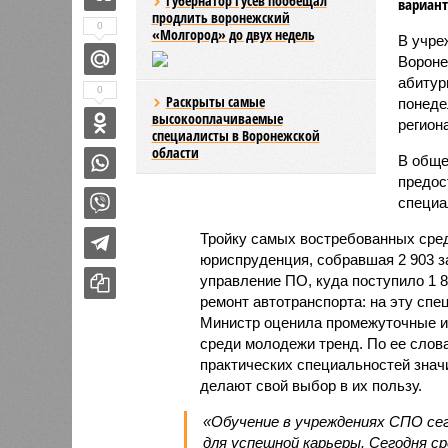
Губернатор Гусев пообещал
вариант
продлить воронежский
0
«Молгород» до двух недель
В учре
Вороне
абитур
0
Раскрыты самые
понеде
высокооплачиваемые
регион
специалисты в Воронежской
области
В обще
предос
специа
Тройку самых востребованных сред
юриспруденция, собравшая 2 903 з
управление ПО, куда поступило 1 8
ремонт автотранспорта: на эту спе
Министр оценила промежуточные и
среди молодежи тренд. По ее слов
практических специальностей знач
делают свой выбор в их пользу.
«Обучение в учреждениях СПО се
для успешной карьеры. Сегодня с