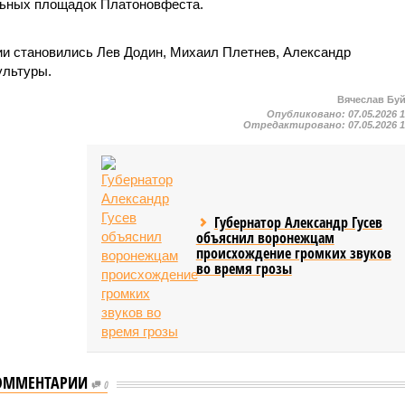
льных площадок Платоновфеста.
и становились Лев Додин, Михаил Плетнев, Александр
ультуры.
Вячеслав Бу
Опубликовано:
07.05.2026 
Отредактировано:
07.05.2026 
Губернатор Александр Гусев
объяснил воронежцам
происхождение громких звуков
во время грозы
ОММЕНТАРИИ
0