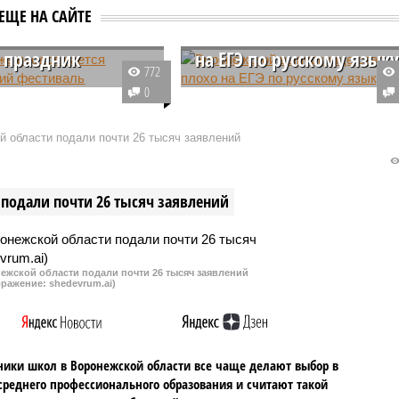
Воронежской
ЕЩЕ НА САЙТЕ
выпускнице стало плохо
 праздник
на ЕГЭ по русскому язык
772
же продолжается
В школе №57 Воронежа во врем
0
ский фестиваль
сдачи Единого государственного
экзамена по русскому языку
 области подали почти 26 тысяч заявлений
одной из участниц стало плохо.
Тем не менее, школьница решил
продолжить экзамен после
подали почти 26 тысяч заявлений
перерыва.
ежской области подали почти 26 тысяч заявлений
бражение: shedevrum.ai)
ики школ в Воронежской области все чаще делают выбор в
среднего профессионального образования и считают такой