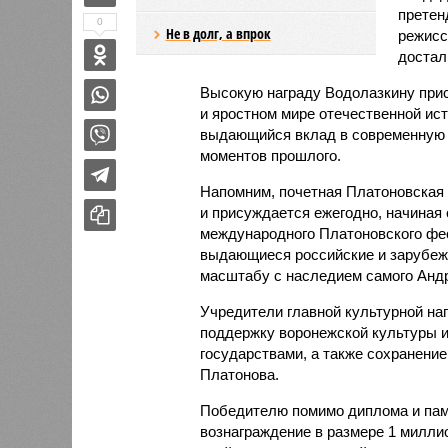
претен
0
Не в долг, а впрок
режисс
достал
Высокую награду Водолазкину прис
и яростном мире отечественной ист
выдающийся вклад в современную 
моментов прошлого.
Напомним, почетная Платоновская
и присуждается ежегодно, начиная 
международного Платоновского фес
выдающиеся российские и зарубежн
масштабу с наследием самого Анд
Учредители главной культурной на
поддержку воронежской культуры и
государствами, а также сохранени
Платонова.
Победителю помимо диплома и памя
вознаграждение в размере 1 милли