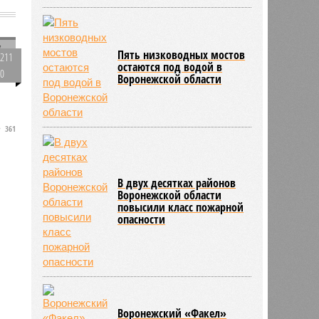
у
Пять низководных мостов
211
остаются под водой в
я
0
Воронежской области
361
а
В двух десятках районов
Воронежской области
повысили класс пожарной
опасности
Воронежский «Факел»