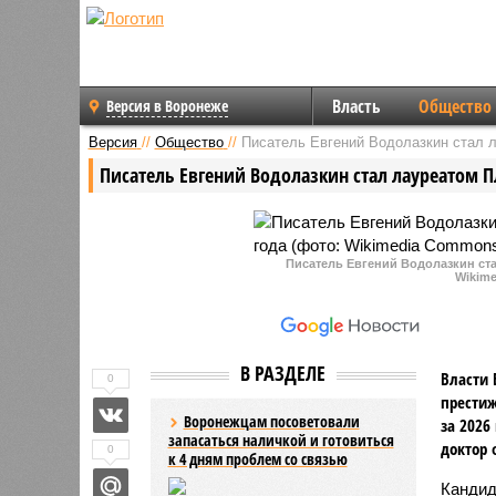
Власть
Общество
Версия в Воронеже
Версия
//
Общество
//
Писатель Евгений Водолазкин стал л
Писатель Евгений Водолазкин стал лауреатом П
Писатель Евгений Водолазкин ста
Wikime
В РАЗДЕЛЕ
Власти 
0
престиж
Воронежцам посоветовали
за 2026
запасаться наличкой и готовиться
доктор 
0
к 4 дням проблем со связью
Канди