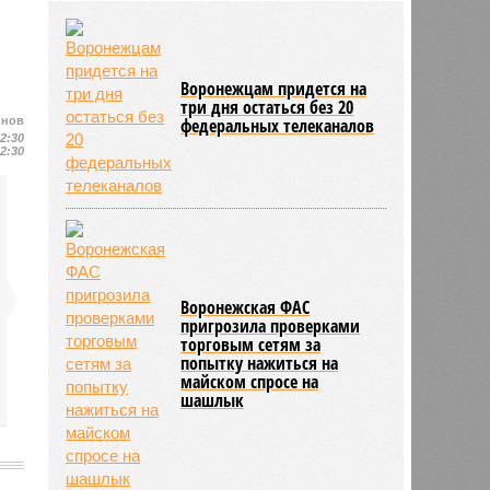
Нововоронеже
30/07
Губернатор Александр Гусев
объяснил воронежцам
происхождение громких звуков во
Воронежцам придется на
время грозы
три дня остаться без 20
30/07
6 тысяч жительниц региона
йнов
федеральных телеканалов
воспользовались родовыми
12:30
12:30
сертификатами
30/07
Воронежский Росреестр нашёл
почти 5 тысяч гектаров бесхозной
земли под жилую застройку
Воронежская ФАС
пригрозила проверками
торговым сетям за
попытку нажиться на
майском спросе на
шашлык