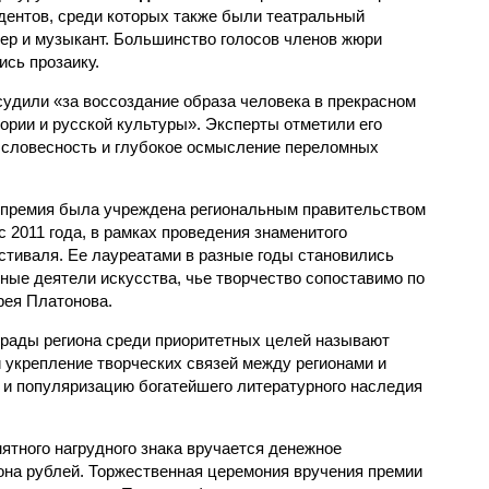
дентов, среди которых также были театральный
ер и музыкант. Большинство голосов членов жюри
ись прозаику.
удили «за воссоздание образа человека в прекрасном
ории и русской культуры». Эксперты отметили его
словесность и глубокое осмысление переломных
 премия была учреждена региональным правительством
с 2011 года, в рамках проведения знаменитого
тиваля. Ее лауреатами в разные годы становились
ые деятели искусства, чье творчество сопоставимо по
рея Платонова.
грады региона среди приоритетных целей называют
 укрепление творческих связей между регионами и
е и популяризацию богатейшего литературного наследия
тного нагрудного знака вручается денежное
она рублей. Торжественная церемония вручения премии