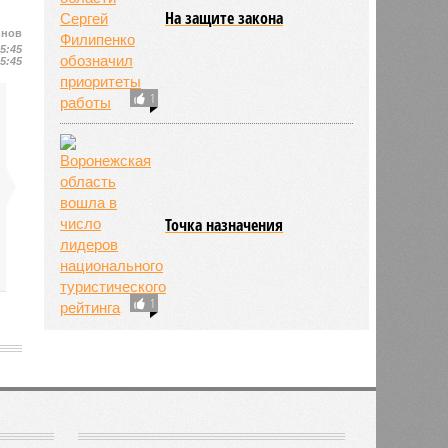
На защите закона
йнов
15:45
15:45
1
Точка назначения
1
1934