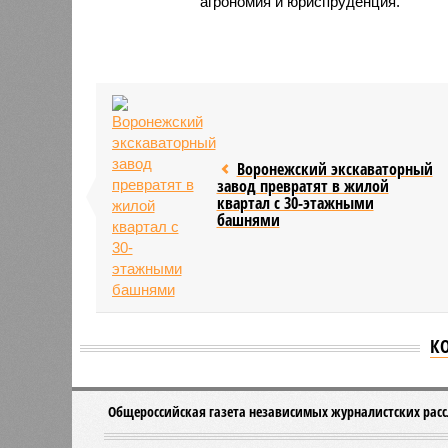
агрономия и юриспруденция.
Воронежский экскаваторный
завод превратят в жилой
квартал с 30-этажными
башнями
К
Версия
//
Бизнес
//
Воронежская область договорилась о со
Индустриальный мост