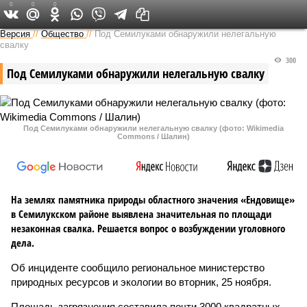
0
0
0
Версия в Воронеже
Версия
//
Общество
//
Под Семилуками обнаружили нелегальную
свалку
300
Под Семилуками обнаружили нелегальную свалку
Под Семилуками обнаружили нелегальную свалку (фото: Wikimedia
Commons / Шалин)
На землях памятника природы областного значения «Ендовище»
в Семилукском районе выявлена значительная по площади
незаконная свалка. Решается вопрос о возбуждении уголовного
дела.
Об инциденте сообщило региональное министерство
природных ресурсов и экологии во вторник, 25 ноября.
Площадь загрязнения составила почти 3000 квадратных