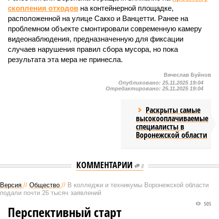
скопления отходов
на контейнерной площадке,
расположенной на улице Сакко и Ванцетти. Ранее на
проблемном объекте смонтировали современную камеру
видеонаблюдения, предназначенную для фиксации
случаев нарушения правил сбора мусора, но пока
результата эта мера не принесла.
Вячеслав Буйнов
Опубликовано:
25.11.2025 19:04
Отредактировано:
25.11.2025 19:04
Раскрыты самые
высокооплачиваемые
специалисты в
Воронежской области
КОММЕНТАРИИ
0
Версия
//
Общество
//
В колледжи и техникумы Воронежской области
подали почти 26 тысяч заявлений
505
Перспективный старт