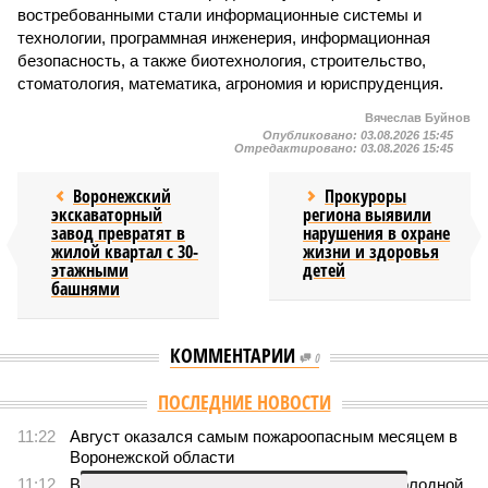
востребованными стали информационные системы и
технологии, программная инженерия, информационная
безопасность, а также биотехнология, строительство,
стоматология, математика, агрономия и юриспруденция.
Вячеслав Буйнов
Опубликовано:
03.08.2026 15:45
Отредактировано:
03.08.2026 15:45
Воронежский
Прокуроры
экскаваторный
региона выявили
завод превратят в
нарушения в охране
жилой квартал с 30-
жизни и здоровья
этажными
детей
башнями
КОММЕНТАРИИ
0
Версия
//
Бизнес
//
Воронежская область договорилась о
сотрудничестве с Кировской и Ростовской областями
1940
Индустриальный мост