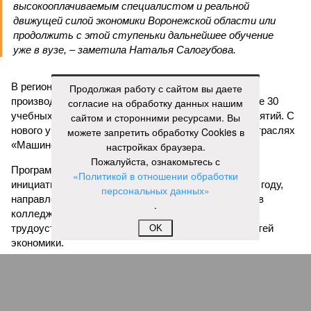
высокооплачиваемым специалистом и реальной
движущей силой экономики Воронежской области или
продолжить с этой ступеньки дальнейшее обучение
уже в вузе, – заметила Наталья Салогубова.
В регионе успешно работают 12 образовательно-
Продолжая работу с сайтом вы даете
производственных кластеров, объединяющих более 30
согласие на обработку данных нашим
учебных организаций и свыше 70 ведущих предприятий. С
сайтом и сторонними ресурсами. Вы
нового учебного года появятся новые кластеры в отраслях
можете запретить обработку Cookies в
«Машиностроение» и «Сельское хозяйство».
настройках браузера.
Пожалуйста, ознакомьтесь с
Программа «Профессионалитет», запущенная по
«Политикой в отношении обработки
инициативе президента
Владимира Путина
в 2022 году,
персональных данных»
направлена на повышение уровня профподготовки в
.
колледжах и техникумах, помощь выпускникам с
трудоустройством и закрытие кадровых потребностей
OK
экономики.
По данным Минпросвещения, в этом году колледжи и
техникумы страны окончили около 1 миллиона человек, из
них 15 тысяч – из Воронежской области.