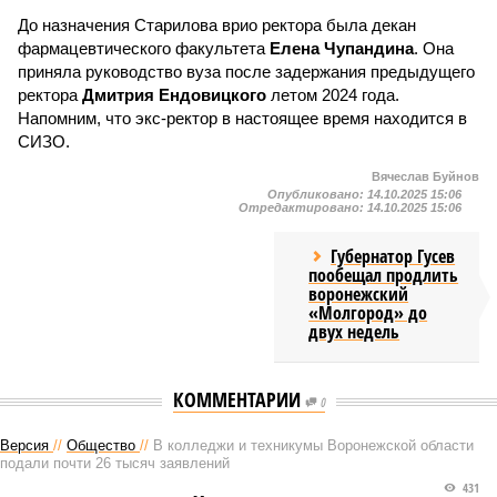
До назначения Старилова врио ректора была декан
фармацевтического факультета
Елена Чупандина
. Она
приняла руководство вуза после задержания предыдущего
ректора
Дмитрия Ендовицкого
летом 2024 года.
Напомним, что экс-ректор в настоящее время находится в
СИЗО.
Вячеслав Буйнов
Опубликовано:
14.10.2025 15:06
Отредактировано:
14.10.2025 15:06
Губернатор Гусев
пообещал продлить
воронежский
«Молгород» до
двух недель
КОММЕНТАРИИ
0
Версия
//
Общество
//
В колледжи и техникумы Воронежской области
подали почти 26 тысяч заявлений
431