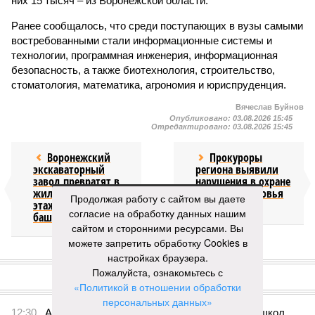
них 15 тысяч – из Воронежской области.
Ранее сообщалось, что среди поступающих в вузы самыми
востребованными стали информационные системы и
технологии, программная инженерия, информационная
безопасность, а также биотехнология, строительство,
стоматология, математика, агрономия и юриспруденция.
Вячеслав Буйнов
Опубликовано:
03.08.2026 15:45
Отредактировано:
03.08.2026 15:45
Воронежский
Прокуроры
экскаваторный
региона выявили
завод превратят в
нарушения в охране
жилой квартал с 30-
жизни и здоровья
Продолжая работу с сайтом вы даете
этажными
детей
согласие на обработку данных нашим
башнями
сайтом и сторонними ресурсами. Вы
можете запретить обработку Cookies в
настройках браузера.
КОММЕНТАРИИ
0
Пожалуйста, ознакомьтесь с
«Политикой в отношении обработки
Версия
//
Бизнес
//
Воронежская область договорилась о
персональных данных»
сотрудничестве с Кировской и Ростовской областями