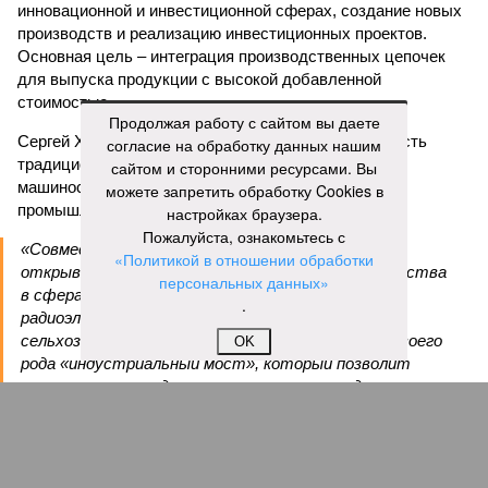
инновационной и инвестиционной сферах, создание новых
производств и реализацию инвестиционных проектов.
Основная цель – интеграция производственных цепочек
для выпуска продукции с высокой добавленной
стоимостью.
Продолжая работу с сайтом вы даете
Сергей Хлызов подчеркнул, что Воронежская область
согласие на обработку данных нашим
традиционно занимает прочные позиции в
сайтом и сторонними ресурсами. Вы
машиностроении, радиоэлектронике и химической
можете запретить обработку Cookies в
промышленности.
настройках браузера.
Пожалуйста, ознакомьтесь с
«Совместная работа с Ростовской областью
«Политикой в отношении обработки
открывает перед нами перспективы сотрудничества
персональных данных»
в сферах тяжелого машиностроения,
.
радиоэлектроники, энергетики,
сельхозмашиностроения. Данное соглашение – своего
OK
рода «индустриальный мост», который позволит
замкнуть производственные циклы там, где раньше
предприятия работали порознь», – подчеркнул Сергей
Хлызов.