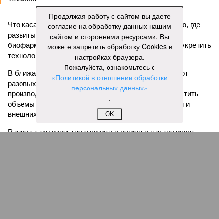
Продолжая работу с сайтом вы даете
Что касается сотрудничества с Кировской областью, где
согласие на обработку данных нашим
развиты оборонная промышленность, химия,
сайтом и сторонними ресурсами. Вы
биофармацевтика и станкостроение, оно позволит укрепить
можете запретить обработку Cookies в
технологический суверенитет.
настройках браузера.
Пожалуйста, ознакомьтесь с
В ближайшие пять лет стороны намерены перейти от
«Политикой в отношении обработки
разовых поставок к формированию единых
персональных данных»
производственных комплексов. Это позволит нарастить
.
объемы выпуска и укрепить позиции на внутреннем и
внешних рынках.
OK
Ранее стало известно о визите в регион в начале июля
торговых представителей из Монголии, Эфиопии, Австрии,
Бельгии, Люксембурга и Туркменистана. На площадке
индустриального парка «Перспектива» обсуждались
внешнеторговые связи и экспортный потенциал области,
участники ознакомились с работой предприятий-
резидентов. Это является еще одним подтверждением
растущего интереса к региону со стороны российских и
зарубежных партнеров.