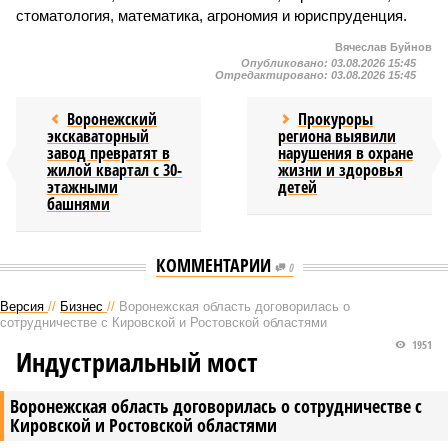
стоматология, математика, агрономия и юриспруденция.
Вячеслав Буйнов
Опубликовано:
03.08.2026 15:45
Отредактировано:
03.08.2026 15:45
Воронежский
Прокуроры
экскаваторный
региона выявили
завод превратят в
нарушения в охране
жилой квартал с 30-
жизни и здоровья
этажными
детей
башнями
КОММЕНТАРИИ
0
Версия
//
Бизнес
//
Воронежская область договорилась о
сотрудничестве с Кировской и Ростовской областями
1951
Индустриальный мост
Воронежская область договорилась о сотрудничестве с
Кировской и Ростовской областями