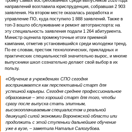
Тройку самых востребованных среди выпусников 2026 года
направлений возглавила юриспруденция, собравшая 2 903
заявления. На втором месте оказалась разработка и
управление ПО, куда поступило 1 888 заявлений. Также в
топ-3 вошло обслуживание и ремонт автотранспорта: на
эту специальность заявления подали 1 264 абитуриента.
Министр оценила промежуточные итоги приемной
кампании, отметив установившийся среди молодежи тренд.
По ее словам, престиж технологических, прикладных и
практических специальностей значительно вырос, и многие
выпускники школ сознательно делают свой выбор в их
пользу.
«Обучение в учреждениях СПО сегодня
воспринимается как перспективный старт для
успешной карьеры. Сегодня среднее профессиональное
образование – это хороший старт для того, чтобы
сразу после выпуска стать элитным,
высокооплачиваемым специалистом и реальной
движущей силой экономики Воронежской области или
продолжить с этой ступеньки дальнейшее обучение
уже в вузе, – заметила Наталья Салогубова.