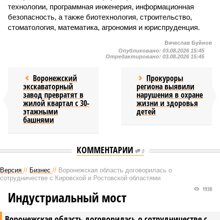
технологии, программная инженерия, информационная
безопасность, а также биотехнология, строительство,
стоматология, математика, агрономия и юриспруденция.
Вячеслав Буйнов
Опубликовано:
03.08.2026 15:45
Отредактировано:
03.08.2026 15:45
Воронежский
Прокуроры
экскаваторный
региона выявили
завод превратят в
нарушения в охране
жилой квартал с 30-
жизни и здоровья
этажными
детей
башнями
КОММЕНТАРИИ
0
Версия
//
Бизнес
//
Воронежская область договорилась о
сотрудничестве с Кировской и Ростовской областями
1938
Индустриальный мост
Воронежская область договорилась о сотрудничестве с