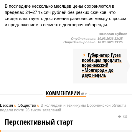
В последние несколько месяцев цены сохраняются в
пределах 24–27 тысяч рублей без резких скачков, что
свидетельствует о достижении равновесия между спросом
и предложением в сегменте долгосрочной аренды.
Вячеслав Буйнов
Опубликовано:
10.03.2026 13:25
Отредактировано:
10.03.2026 13:25
Губернатор Гусев
пообещал продлить
воронежский
«Молгород» до
двух недель
КОММЕНТАРИИ
0
Версия
//
Общество
//
В колледжи и техникумы Воронежской области
подали почти 26 тысяч заявлений
439
Перспективный старт