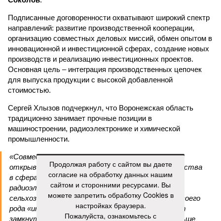
Подписанные договоренности охватывают широкий спектр
направлений: развитие производственной кооперации,
организацию совместных деловых миссий, обмен опытом в
инновационной и инвестиционной сферах, создание новых
производств и реализацию инвестиционных проектов.
Основная цель – интеграция производственных цепочек
для выпуска продукции с высокой добавленной
стоимостью.
Сергей Хлызов подчеркнул, что Воронежская область
традиционно занимает прочные позиции в
машиностроении, радиоэлектронике и химической
промышленности.
«Совместная работа с Ростовской областью
Продолжая работу с сайтом вы даете
открывает перед нами перспективы сотрудничества
согласие на обработку данных нашим
в сферах тяжелого машиностроения,
сайтом и сторонними ресурсами. Вы
радиоэлектроники, энергетики,
можете запретить обработку Cookies в
сельхозмашиностроения. Данное соглашение – своего
настройках браузера.
рода «индустриальный мост», который позволит
Пожалуйста, ознакомьтесь с
замкнуть производственные циклы там, где раньше