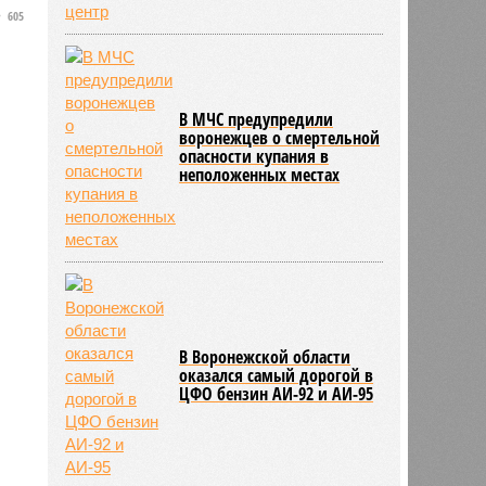
605
и
В МЧС предупредили
воронежцев о смертельной
опасности купания в
неположенных местах
В Воронежской области
оказался самый дорогой в
ЦФО бензин АИ-92 и АИ-95