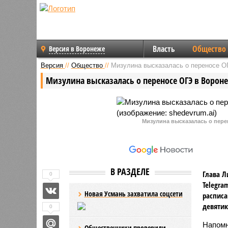
Власть
Общество
Версия в Воронеже
Версия
//
Общество
//
Мизулина высказалась о переносе О
Мизулина высказалась о переносе ОГЭ в Ворон
Мизулина высказалась о пере
В РАЗДЕЛЕ
Глава Л
0
Telegra
Новая Усмань захватила соцсети
расписа
девятик
0
Напомн
Общественники проверили