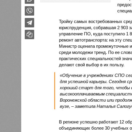
предос
специа
Тройку самых востребованных сред
юриспруденция, собравшая 2 903 з
управление ПО, куда поступило 1 8
ремонт автотранспорта: на эту спе
Министр оценила промежуточные и
среди молодежи тренд. По ее слов
практических специальностей знач
делают свой выбор в их пользу.
«Обучение в учреждениях СПО се
для успешной карьеры. Сегодня с
хороший старт для того, чтобы 
высокооплачиваемым специалисто
Воронежской области или продолж
вузе, – заметила Наталья Салогу
В регионе успешно работают 12 об
объединяющих более 30 учебных ор