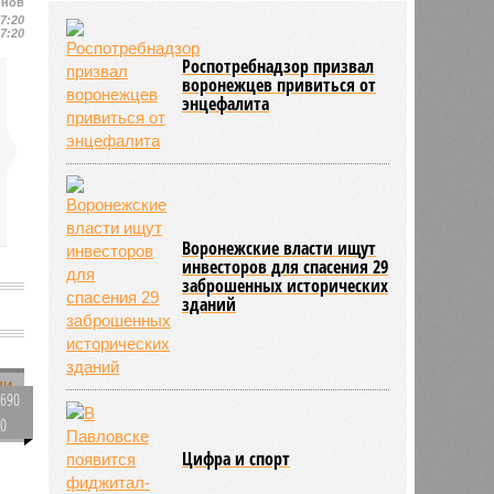
йнов
ледового дворца
07:20
04/08
«Наша Версия» приходит в
07:20
Черноземье
Роспотребнадзор призвал
воронежцев привиться от
03/08
Прокуроры региона выявили
энцефалита
нарушения в охране жизни и
здоровья детей
Воронежские власти ищут
инвесторов для спасения 29
заброшенных исторических
зданий
690
0
Цифра и спорт