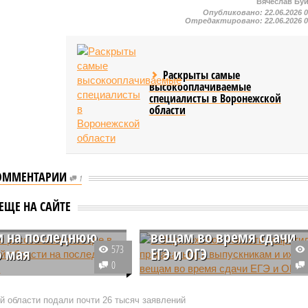
Вячеслав Бу
Опубликовано:
22.06.2026 
Отредактировано:
22.06.2026 
Раскрыты самые
высокооплачиваемые
специалисты в Воронежской
области
ОММЕНТАРИИ
1
В Воронежской области
ики рассказали о
запретили прикасаться к
ЕЩЕ НА САЙТЕ
 в Воронежской
выпускникам и их
и на последнюю
вещам во время сдачи
573
ю мая
ЕГЭ и ОГЭ
0
я майская неделя
Региональный министр
жителям Воронежской
образования Наталья
 области подали почти 26 тысяч заявлений
долгожданное
Салогубова сообщила о строгом