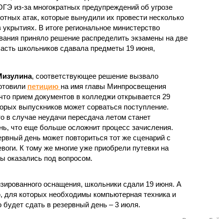
ОГЭ из-за многократных предупреждений об угрозе
отных атак, которые вынудили их провести несколько
в укрытиях. В итоге региональное министерство
вания приняло решение распределить экзамены на две
часть школьников сдавала предметы 19 июня,
Мизулина
, соответствующее решение вызвало
готовили
петицию
на имя главы Минпросвещения
, что прием документов в колледжи открывается 29
торых выпускников может сорваться поступление.
то в случае неудачи пересдача летом станет
нь, что еще больше осложнит процесс зачисления.
ервный день может повториться тот же сценарий с
оги. К тому же многие уже приобрели путевки на
ны оказались под вопросом.
ированного оснащения, школьники сдали 19 июня. А
, для которых необходимы компьютерная техника и
 будет сдать в резервный день – 3 июля.