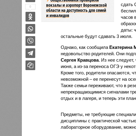
сдать 
вокзалы и аэропорт Воронежской
0
области на доступность для семей
беспил
и инвалидов
часов 
образо
даты: 
остальные будут сдавать 3 июля.
Однако, как сообщила
Екатерина 
недовольство родителей. Они под
Сергея Кравцова
. Из нее следует
июня, а из-за переноса ОГЭ у неко
Кроме того, родители опасаются, ч
невозможной – ее перенесут на осе
Также семьи переживают, что в рез
непрекращающимися сигналами трев
отдых и в лагеря, и теперь эти пла
Предметы, не требующие специализ
дисциплины с практической частью
лабораторное оборудование, можно