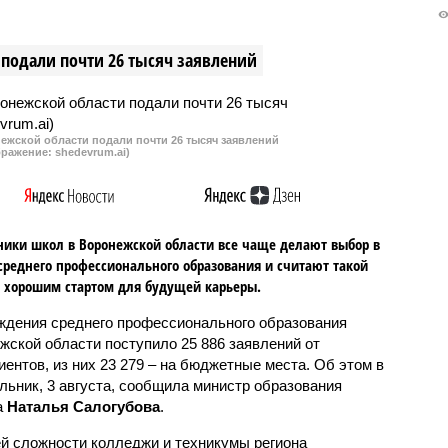
ие от изнуряющей
запрете для организаторов
мпература опустится до
итоговой государственной
подали почти 26 тысяч заявлений
ых значений, однако
аттестации прикасаться к
 прохладой в регион
выпускникам 9-х и 11-х классов 
атяжные дожди, грозы и
их личным вещам. До старта
экзаменов остается две недели.
ежской области подали почти 26 тысяч заявлений
бражение: shedevrum.ai)
ики школ в Воронежской области все чаще делают выбор в
среднего профессионального образования и считают такой
 хорошим стартом для будущей карьеры.
ждения среднего профессионального образования
жской области поступило 25 886 заявлений от
иентов, из них 23 279 – на бюджетные места. Об этом в
льник, 3 августа, сообщила министр образования
а
Наталья Салогубова
.
й сложности колледжи и техникумы региона