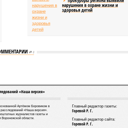
Прокуроры региона выявили
нарушения в охране жизни и
здоровья детей
ОММЕНТАРИИ
0
трудничестве с Кировской и Ростовской областями
естве с Кировской и Ростовской областями
лась о сотрудничестве с Кировской и Ростовской
 (изображение: shedevrum.ai)