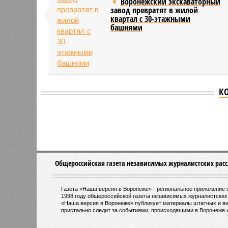
Воронежский экскаваторный
завод превратят в жилой
квартал с 30-этажными
башнями
К
Версия
//
Бизнес
//
Воронежская область договорилась о со
Индустриальный мост
Воронежская область договорилась о сотруднич
Воронежская область договори
областями