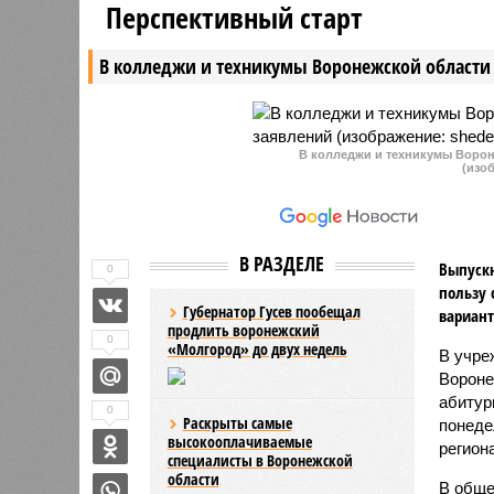
Перспективный старт
действовать в день проведения
избавлен
школьных выпускных.
жары. Те
В колледжи и техникумы Воронежской области 
комфортн
вместе с
придут з
град.
В колледжи и техникумы Ворон
(изо
В РАЗДЕЛЕ
Выпускн
0
пользу 
Губернатор Гусев пообещал
вариант
продлить воронежский
0
«Молгород» до двух недель
В учре
Вороне
абитур
0
Раскрыты самые
понеде
высокооплачиваемые
регион
специалисты в Воронежской
области
В обще