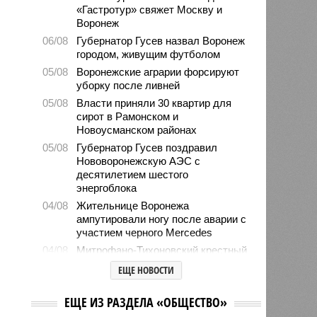
«Гастротур» свяжет Москву и
Воронеж
06/08
Губернатор Гусев назвал Воронеж
городом, живущим футболом
05/08
Воронежские аграрии форсируют
уборку после ливней
05/08
Власти приняли 30 квартир для
сирот в Рамонском и
Новоусманском районах
05/08
Губернатор Гусев поздравил
Нововоронежскую АЭС с
десятилетием шестого
энергоблока
04/08
Жительнице Воронежа
ампутировали ногу после аварии с
участием черного Mercedes
04/08
Митрофано-Тихоновский крестный
ход пройдет от Воронежа до
ЕЩЕ НОВОСТИ
Задонска
04/08
Александр Гусев обсудил с главой
ЕЩЕ ИЗ РАЗДЕЛА «ОБЩЕСТВО»
Аннинского района строительство