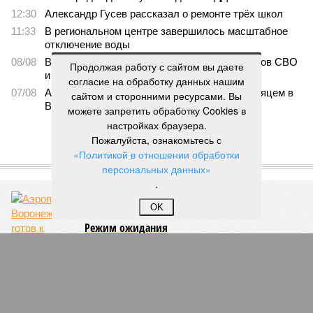
Воронежская область договорилась о сотрудничестве с
Кировской и Ростовской областями
Продолжая работу с сайтом вы даете
согласие на обработку данных нашим
сайтом и сторонними ресурсами. Вы
Воронежская область договорилась о сотрудничестве с Кировской и
Ростовской областями (изображение: shedevrum.ai)
можете запретить обработку Cookies в
настройках браузера.
Пожалуйста, ознакомьтесь с
«Политикой в отношении обработки
персональных данных»
Власти Воронежской области намерены взаимодействовать с
.
другими регионами по различным направлениям, в том числе, в
сферах промышленности, инноваций и инвестиций.
OK
На международной выставке «Иннопром-2026»
Воронежская область оформила соглашения о
сотрудничестве с двумя субъектами Российской
Федерации. Документы подписали министр
промышленности и транспорта Воронежской области
Сергей Хлызов
, министр промышленности и энергетики