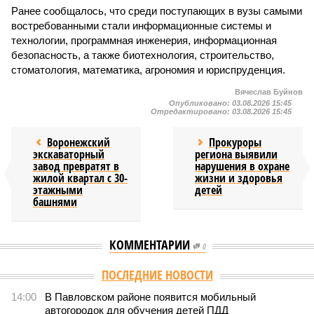
Ранее сообщалось, что среди поступающих в вузы самыми
востребованными стали информационные системы и
технологии, программная инженерия, информационная
безопасность, а также биотехнология, строительство,
стоматология, математика, агрономия и юриспруденция.
Вячеслав Буйнов
Опубликовано:
03.08.2026 15:45
Отредактировано:
03.08.2026 15:45
Воронежский
Прокуроры
экскаваторный
региона выявили
завод превратят в
нарушения в охране
жилой квартал с 30-
жизни и здоровья
этажными
детей
башнями
КОММЕНТАРИИ
0
Версия
//
Бизнес
//
Воронежская область договорилась о
сотрудничестве с Кировской и Ростовской областями
1951
Индустриальный мост