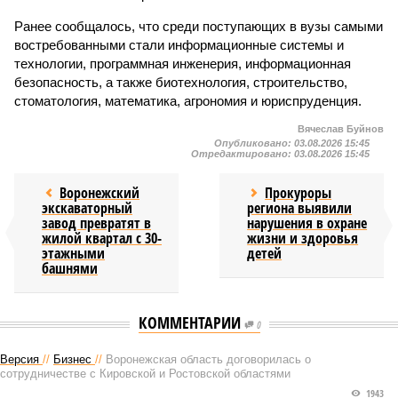
Ранее сообщалось, что среди поступающих в вузы самыми
востребованными стали информационные системы и
технологии, программная инженерия, информационная
безопасность, а также биотехнология, строительство,
стоматология, математика, агрономия и юриспруденция.
Вячеслав Буйнов
Опубликовано:
03.08.2026 15:45
Отредактировано:
03.08.2026 15:45
Воронежский
Прокуроры
экскаваторный
региона выявили
завод превратят в
нарушения в охране
жилой квартал с 30-
жизни и здоровья
этажными
детей
башнями
КОММЕНТАРИИ
0
Версия
//
Бизнес
//
Воронежская область договорилась о
сотрудничестве с Кировской и Ростовской областями
1943