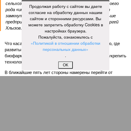
сельхозмашиностроения. Данное соглашение – своего
Продолжая работу с сайтом вы даете
рода «индустриальный мост», который позволит
согласие на обработку данных нашим
замкнуть производственные циклы там, где раньше
сайтом и сторонними ресурсами. Вы
предприятия работали порознь», – подчеркнул Сергей
можете запретить обработку Cookies в
Хлызов.
настройках браузера.
Пожалуйста, ознакомьтесь с
«Политикой в отношении обработки
Что касается сотрудничества с Кировской областью, где
персональных данных»
развиты оборонная промышленность, химия,
.
биофармацевтика и станкостроение, оно позволит укрепить
технологический суверенитет.
OK
В ближайшие пять лет стороны намерены перейти от
разовых поставок к формированию единых
производственных комплексов. Это позволит нарастить
объемы выпуска и укрепить позиции на внутреннем и
внешних рынках.
Ранее стало известно о визите в регион в начале июля
торговых представителей из Монголии, Эфиопии, Австрии,
Бельгии, Люксембурга и Туркменистана. На площадке
индустриального парка «Перспектива» обсуждались