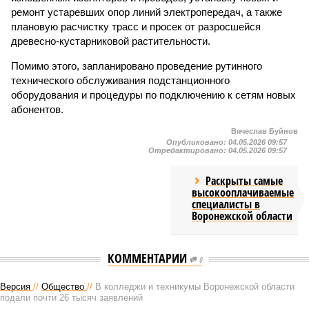
ремонт устаревших опор линий электропередач, а также
плановую расчистку трасс и просек от разросшейся
древесно-кустарниковой растительности.
Помимо этого, запланировано проведение рутинного
технического обслуживания подстанционного
оборудования и процедуры по подключению к сетям новых
абонентов.
Вячеслав Буйнов
Опубликовано:
04.05.2026 09:57
Отредактировано:
04.05.2026 09:57
Раскрыты самые
высокооплачиваемые
специалисты в
Воронежской области
КОММЕНТАРИИ
0
Версия
//
Общество
//
В колледжи и техникумы Воронежской области
подали почти 26 тысяч заявлений