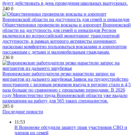
будут действовать в день проведения школьных выпускных.
240
0
Общественники проверили вокзалы и аэропорт Воронежской
области на доступность для семей и инвалидов
Регион
включился во всероссийский мониторинг транспортной
доступности, в рамках которого активисты оценивают,
насколько комфортно пользоваться вокзалами и аэропортом
пассажирам с детьми и маломобильным гражданам.
236
0
Воронежские работодатели резко нарастили запрос на
мигрантов из дальнего зарубежья
Заявок на трудоустройство
иностранцев с визовым режимом въезда в регионе стало в 4,5
раза больше по сравнению с прошлыми периодами. В 2026
году Министерство труда Воронежской области уже выдало
разрешения на работу для 565 таких специалистов.
285
0
Последние новости
11:53
В Воронеже обсудили защиту прав участников СВО и
членов их семей