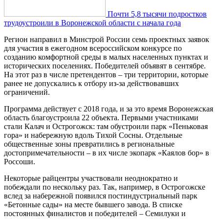
Почти 5,8 тысячи подростков
трудоустроили в Воронежской области с начала года
Регион направил в Минстрой России семь проектных заявок
для участия в ежегодном всероссийском конкурсе по
созданию комфортной среды в малых населенных пунктах и
исторических поселениях. Победителей объявят в сентябре.
На этот раз в числе претендентов – три территории, которые
ранее не допускались к отбору из-за действовавших
ограничений.
Программа действует с 2018 года, и за это время Воронежская
область благоустроила 22 объекта. Первыми участниками
стали Калач и Острогожск: там обустроили парк «Пеньковая
гора» и набережную вдоль Тихой Сосны. Отдельные
общественные зоны превратились в региональные
достопримечательности – в их числе экопарк «Каялов бор» в
Россоши.
Некоторые райцентры участвовали неоднократно и
побеждали по нескольку раз. Так, например, в Острогожске
вслед за набережной появился постиндустриальный парк
«Бетонные сады» на месте бывшего завода. В списке
постоянных финалистов и победителей – Семилуки и