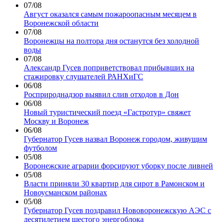
07/08
Август оказался самым пожароопасным месяцем в
Воронежской области
07/08
Воронежцы на полтора дня останутся без холодной
воды
07/08
Александр Гусев поприветствовал прибывших на
стажировку слушателей РАНХиГС
06/08
Росприроднадзор выявил слив отходов в Дон
06/08
Новый туристический поезд «Гастротур» свяжет
Москву и Воронеж
06/08
Губернатор Гусев назвал Воронеж городом, живущим
футболом
05/08
Воронежские аграрии форсируют уборку после ливней
05/08
Власти приняли 30 квартир для сирот в Рамонском и
Новоусманском районах
05/08
Губернатор Гусев поздравил Нововоронежскую АЭС с
десятилетием шестого энергоблока