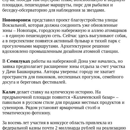
площадки, пешеходные маршруты, пирс для рыбалки и
беседку-обсерваторию для наблюдения за звездами.
Нововоронеж
представил проект благоустройства улицы
Вокзальной, которая должна соединить уже обновленные
зоны – Новопарк, городскую набережную и аллею атомщиков
– в единую пешеходную сеть. Сейчас здесь выгуливают собак,
а в перспективе появятся активный бульвар и тихий парк с
прогулочными маршрутами. Архитектурное решение
вдохновлено промышленным дизайном атомной станции.
В
Семилуках
работы на набережной Дона уже начались, но
заявка предполагает расширение зоны отдыха за счет участка
у Дачи Башкирцева. Авторы уверены: городу не хватает
пространств для пикников, неспешных прогулок, семейного
досуга и береговых фестивалей.
Калач
делает ставку на купеческую историю. На
предрыночной площади появится «Калачеевский базар» –
павильон в русском стиле для продажи местных продуктов и
сувениров. Рядом установят ярмарочный столб и
тематическую фотозону.
За восемь лет участия в конкурсе область привлекла из
федеральной казны почти 2 миллиарда рублей на реализацию