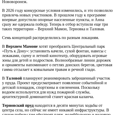
Нововоронеж.
В 2026 году конкурсные условия изменились, и это позволило
привлечь новых участников. В прошлом году к программе
впервые допустили опорные населенные пункты, и Анна
сразу же одержала победу. Теперь в отбор вступили еще три
таких территории – Верхний Мамон, Терновка и Таловая.
Семь концепций распределились по разным локациям.
В
Верхнем Мамоне
хотят преобразить Центральный парк
«Путь к Дону»: установить качели, сухой фонтан, навесы с
лежаками, сцену и летний кинотеатр, оборудовать игровые
зоны для детей и подростков. Волнообразные линии дорожек
и орнаменты напоминают о петлях донских берегов, цветовая
гамма отсылает к ковыльным травам и речной глади.
В
Таловой
планируют реанимировать заброшенный участок
у пруда. Проект предусматривает появление событийной и
детской площадок, спортзоны и озеленения. Поскольку
водоем используется для нужд пожарной службы,
архитектурной доминантой станет красная каланча.
Терновский пруд
находится в десяти минутах ходьбы от
центра села, но сейчас не имеет никакой инфраструктуры. В
случае победы там обустроят пляж, волейбольную и видовую