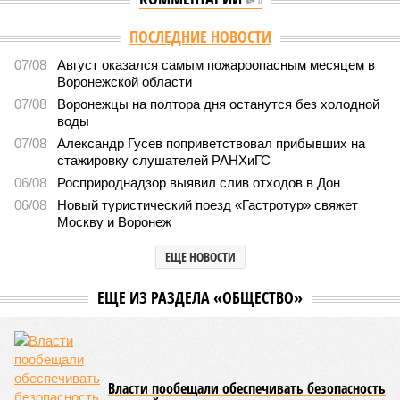
0
Версия
//
Бизнес
//
Воронежская область договорилась о
сотрудничестве с Кировской и Ростовской областями
1943
Индустриальный мост
Воронежская область договорилась о сотрудничестве с
Кировской и Ростовской областями
Воронежская область договорилась о сотрудничестве с Кировской и
Ростовской областями (изображение: shedevrum.ai)
Власти Воронежской области намерены взаимодействовать с
другими регионами по различным направлениям, в том числе, в
сферах промышленности, инноваций и инвестиций.
На международной выставке «Иннопром-2026»
Воронежская область оформила соглашения о