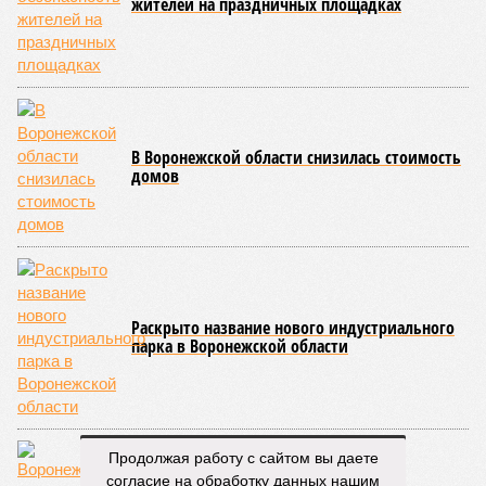
сотрудничестве с двумя субъектами Российской
Федерации. Документы подписали министр
промышленности и транспорта Воронежской области
Сергей Хлызов
, министр промышленности и энергетики
Ростовской области
Андрей Савельев
и глава
промышленного блока Кировской области
Евгений
Соколов
.
Подписанные договоренности охватывают широкий спектр
направлений: развитие производственной кооперации,
организацию совместных деловых миссий, обмен опытом в
инновационной и инвестиционной сферах, создание новых
производств и реализацию инвестиционных проектов.
Основная цель – интеграция производственных цепочек
для выпуска продукции с высокой добавленной
стоимостью.
Сергей Хлызов подчеркнул, что Воронежская область
традиционно занимает прочные позиции в
машиностроении, радиоэлектронике и химической
Продолжая работу с сайтом вы даете
промышленности.
согласие на обработку данных нашим