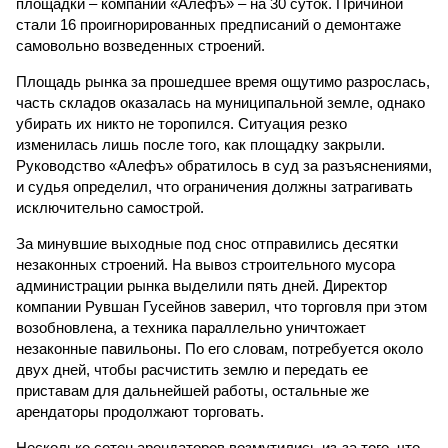
площадки – компании «Алефъ» – на 30 суток. Причиной
стали 16 проигнорированных предписаний о демонтаже
самовольно возведенных строений.
Площадь рынка за прошедшее время ощутимо разрослась,
часть складов оказалась на муниципальной земле, однако
убирать их никто не торопился. Ситуация резко
изменилась лишь после того, как площадку закрыли.
Руководство «Алефъ» обратилось в суд за разъяснениями,
и судья определил, что ограничения должны затрагивать
исключительно самострой.
За минувшие выходные под снос отправились десятки
незаконных строений. На вывоз строительного мусора
администрации рынка выделили пять дней. Директор
компании Рувшан Гусейнов заверил, что торговля при этом
возобновлена, а техника параллельно уничтожает
незаконные павильоны. По его словам, потребуется около
двух дней, чтобы расчистить землю и передать ее
приставам для дальнейшей работы, остальные же
арендаторы продолжают торговать.
Несколько сотен арендаторов возмутились из-за того, что