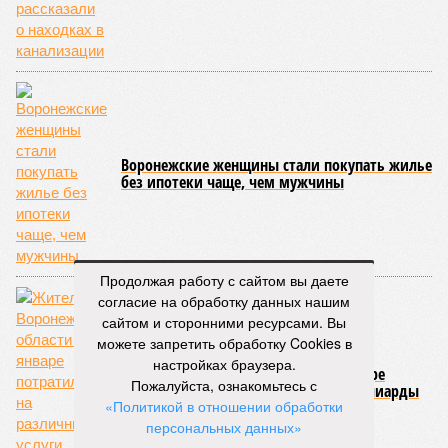
производств и реализацию инвестиционных проектов.
Основная цель – интеграция производственных цепочек
для выпуска продукции с высокой добавленной
стоимостью.
Сергей Хлызов подчеркнул, что Воронежская область
традиционно занимает прочные позиции в
машиностроении, радиоэлектронике и химической
промышленности.
«Совместная работа с Ростовской областью
открывает перед нами перспективы сотрудничества
в сферах тяжелого машиностроения,
Продолжая работу с сайтом вы даете
радиоэлектроники, энергетики,
согласие на обработку данных нашим
сельхозмашиностроения. Данное соглашение – своего
сайтом и сторонними ресурсами. Вы
рода «индустриальный мост», который позволит
можете запретить обработку Cookies в
замкнуть производственные циклы там, где раньше
настройках браузера.
предприятия работали порознь», – подчеркнул Сергей
Пожалуйста, ознакомьтесь с
Хлызов.
«Политикой в отношении обработки
персональных данных»
Что касается сотрудничества с Кировской областью, где