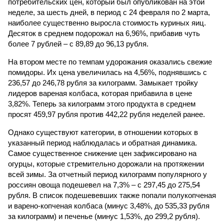
потребительских цен, который был опубликован на этой
неделе, за шесть дней, в период с 24 февраля по 2 марта,
наиболее существенно выросла стоимость куриных яиц.
Десяток в среднем подорожал на 6,96%, прибавив чуть
более 7 рублей – с 89,89 до 96,13 рубля.
На втором месте по темпам удорожания оказались свежие
помидоры. Их цена увеличилась на 4,56%, поднявшись с
236,57 до 246,78 рубля за килограмм. Замыкает тройку
лидеров вареная колбаса, которая прибавила в цене
3,82%. Теперь за килограмм этого продукта в среднем
просят 459,97 рубля против 442,22 рубля неделей ранее.
Однако существуют категории, в отношении которых в
указанный период наблюдалась и обратная динамика.
Самое существенное снижение цен зафиксировано на
огурцы, которые стремительно дорожали на протяжении
всей зимы. За отчетный период килограмм популярного у
россиян овоща подешевел на 7,3% – с 297,45 до 275,54
рубля. В список подешевевших также попали полукопченая
и варено-копченая колбаса (минус 3,48%, до 535,33 рубля
за килограмм) и печенье (минус 1,53%, до 299,2 рубля).