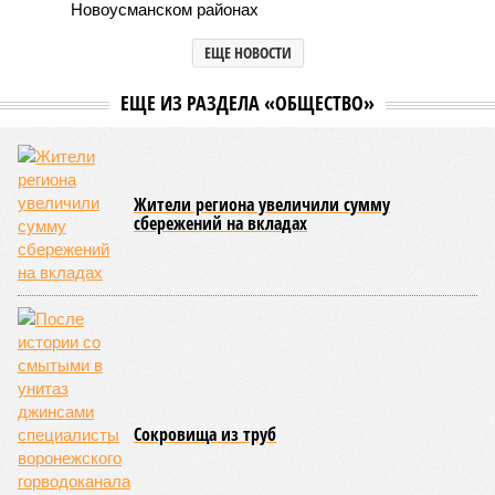
Ростовской областями (изображение: shedevrum.ai)
Власти Воронежской области намерены взаимодействовать с
другими регионами по различным направлениям, в том числе, в
сферах промышленности, инноваций и инвестиций.
На международной выставке «Иннопром-2026»
Воронежская область оформила соглашения о
сотрудничестве с двумя субъектами Российской
Федерации. Документы подписали министр
промышленности и транспорта Воронежской области
Сергей Хлызов
, министр промышленности и энергетики
Ростовской области
Андрей Савельев
и глава
промышленного блока Кировской области
Евгений
Соколов
.
Подписанные договоренности охватывают широкий спектр
направлений: развитие производственной кооперации,
организацию совместных деловых миссий, обмен опытом в
инновационной и инвестиционной сферах, создание новых