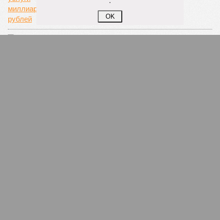
.
развиты оборонная промышленность, химия,
биофармацевтика и станкостроение, оно позволит укрепить
OK
технологический суверенитет.
В ближайшие пять лет стороны намерены перейти от
разовых поставок к формированию единых
производственных комплексов. Это позволит нарастить
объемы выпуска и укрепить позиции на внутреннем и
внешних рынках.
Ранее стало известно о визите в регион в начале июля
торговых представителей из Монголии, Эфиопии, Австрии,
Бельгии, Люксембурга и Туркменистана. На площадке
индустриального парка «Перспектива» обсуждались
внешнеторговые связи и экспортный потенциал области,
участники ознакомились с работой предприятий-
резидентов. Это является еще одним подтверждением
растущего интереса к региону со стороны российских и
зарубежных партнеров.
Вячеслав Буйнов
Опубликовано:
09.07.2026 16:30
Отредактировано:
09.07.2026 16:30